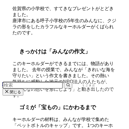
佐賀県の小学校で、すてきなプレゼントがとどき
ました。
唐津市にある呼子小学校の5年生のみんなに、クジ
ラの形をしたカラフルなキーホルダーがくばられ
たのです。
きっかけは「みんなの作文」
この
キーホルダーが
できるまでには、
物語
が
あり
ました。
去年
の
授業
で、
みんなが
「きれいな
海
を
守
りたい」と
いう
作文
を
書
きました。
その
熱
い
気持
ちに
感動
した
地元
の
NPO
法人
の
人
た
ちが、
うごきだ
「みんなの
想
いを
形
にしよう」と
動き出
したので
閉じる
す。
ゴミが
「
宝
もの」に
かわるまで
キーホルダーの材料は、みんなが学校で集めた
「ペットボトルのキャップ」です。 1つのキーホ