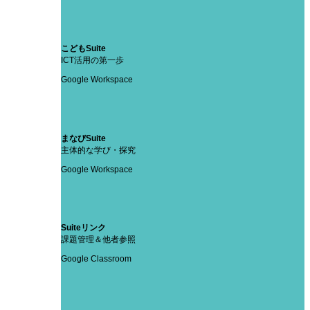
こどもSuite
ICT活用の第一歩
Google Workspace
まなびSuite
主体的な学び・探究
Google Workspace
Suiteリンク
課題管理＆他者参照
Google Classroom