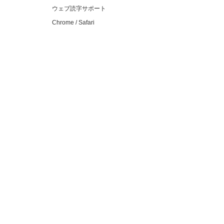
ウェブ読字サポート
Chrome / Safari
個人・ご家庭向け
Suiteツール（Google Workspace 拡張機能）
よむサポ Personal（読字支援アプリ）
活用事例
機能一覧
教材テンプレート一覧
カタログ・資料
オンラインデモ予約
お問い合わせ
資料を見るより分かりやすい！
オンラインデモ予約＆導入のご相談はこちら