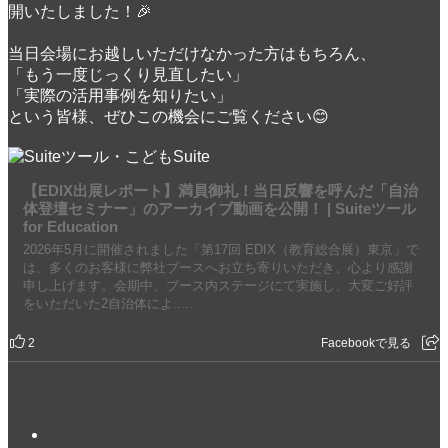
開いたしました！🎉
当日会場にお越しいただけなかった方はもちろん、
「もう一度じっくり見直したい」
「実際の活用事例を知りたい」
という皆様、ぜひこの機会にご覧ください😊
【EDIX出展レポート】満員御礼！当日反響を呼んだ「自治
体登壇セミナー」のアーカイブ動画を公開！ | Suiteツール
for Education
2026年5月に開催されました「第17回 EDIX（教育総合展）東京」で
は、多くのお客様に弊社ブースへお立ち寄りいただき、心より感謝
申し上げます。会期中、ブース内ステージにて実施し、大変ご好評
をいただいた2自治体によ.....
Facebookで見る
2