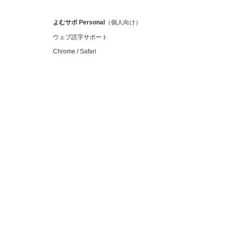
よむサポ
Personal
（個人向け）
ウェブ読字サポート
Chrome / Safari
個人・ご家庭向け
Suiteツール（Google Workspace 拡張機
能）
よむサポ Personal（読字支援アプリ）
活用事例
機能一覧
教材テンプレート一覧
カタログ・資料
オンラインデモ予約
お問い合わせ