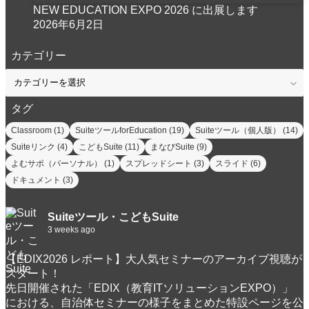
NEW EDUCATION EXPO 2026 に出展します
2026年6月2日
カテゴリー
カ
テ
ゴ
タグ
リ
Classroom
(1)
SuiteツールforEducation
(19)
Suiteツール（個人版）
(14)
ー
Suiteリンク
(4)
こどもSuite
(11)
まなびSuite
(9)
よむサポ（パーソナル）
(1)
スプレッドシート
(3)
スライド
(6)
ドキュメント
(3)
Suiteツール・こどもSuite
3 weeks ago
【EDIX2026 レポート】大人気セミナーのアーカイブ視聴が
スタート！
先日開催された「EDIX（教育ITソリューションEXPO）」
における、自治体セミナーの様子をまとめた特設ページを公