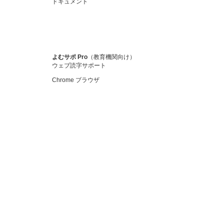
ドキュメント
よむサポ Pro
（教育機関向け）
ウェブ読字サポート
Chrome ブラウザ
学校・教育機関向け
Suiteツール for Education
こどもSuite
まなびSuite
Suiteリンク
かんたんメニュー
よむサポ Pro
個人・ご家庭向け