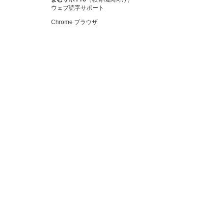
ウェブ読字サポート
Chrome ブラウザ
学校・教育機関向け
Suiteツール for Education
こどもSuite
まなびSuite
Suiteリンク
かんたんメニュー
よむサポ Pro
個人・ご家庭向け
個人・ご家庭向け製品